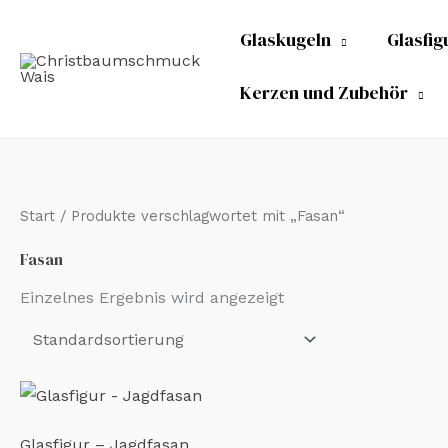
Zum
Glaskugeln
Glasfig
Inhalt
springen
Kerzen und Zubehör
Start
/ Produkte verschlagwortet mit „Fasan“
Fasan
Einzelnes Ergebnis wird angezeigt
Glasfigur – Jagdfasan