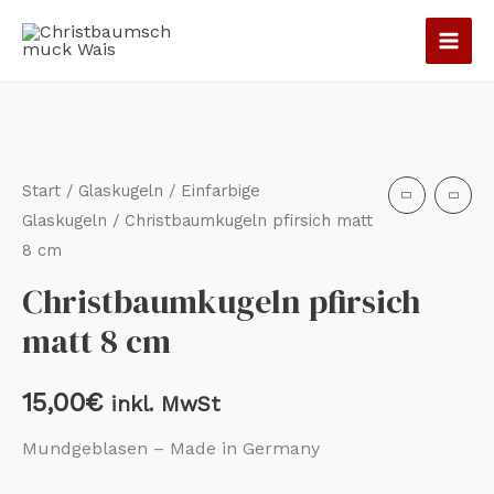
Zum
Inhalt
springen
Christbaumkugeln
pfirsich
matt
Start
/
Glaskugeln
/
Einfarbige
8
Glaskugeln
/ Christbaumkugeln pfirsich matt
8 cm
cm
Menge
Christbaumkugeln pfirsich
matt 8 cm
15,00
€
inkl. MwSt
Mundgeblasen – Made in Germany