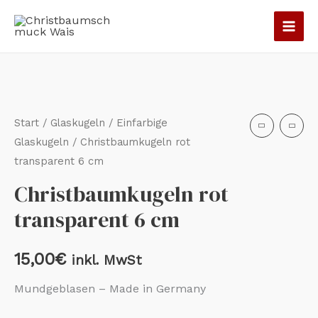
Zum
Inhalt
springen
Christbaumkugeln
rot
transparent
Start
/
Glaskugeln
/
Einfarbige
6
Glaskugeln
/ Christbaumkugeln rot
transparent 6 cm
cm
Menge
Christbaumkugeln rot
transparent 6 cm
15,00
€
inkl. MwSt
Mundgeblasen – Made in Germany