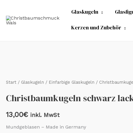
Zum
Glaskugeln
Glasfig
Inhalt
springen
Kerzen und Zubehör
Christbaumkugeln
schwarz
lack
Start
/
Glaskugeln
/
Einfarbige Glaskugeln
/ Christbaumkuge
6
Christbaumkugeln schwarz lac
cm
Menge
13,00
€
inkl. MwSt
Mundgeblasen – Made in Germany