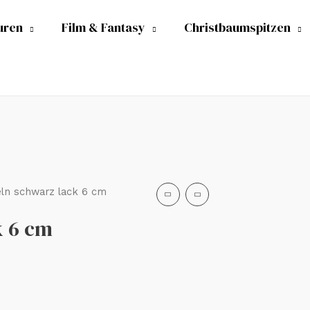
uren
Film & Fantasy
Christbaumspitzen
ln schwarz lack 6 cm
k 6 cm