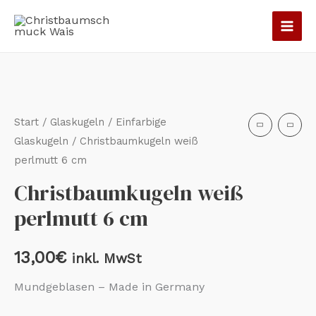
Zum
Inhalt
springen
Christbaumkugeln
weiß
perlmutt
Start
/
Glaskugeln
/
Einfarbige
6
Glaskugeln
/ Christbaumkugeln weiß
perlmutt 6 cm
cm
Menge
Christbaumkugeln weiß
perlmutt 6 cm
13,00
€
inkl. MwSt
Mundgeblasen – Made in Germany