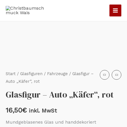
Zum
Inhalt
springen
Glasfigur
-
Auto
"Käfer",
rot
Menge
Start
/
Glasfiguren
/
Fahrzeuge
/ Glasfigur –
Auto „Käfer“, rot
Glasfigur – Auto „Käfer“, rot
16,50
€
inkl. MwSt
Mundgeblasenes Glas und handdekoriert