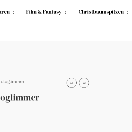
uren
Film & Fantasy
Christbaumspitzen
 Hologlimmer
ologlimmer