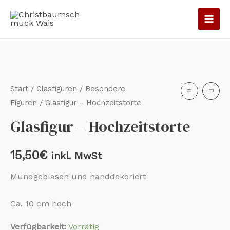
Zum
Inhalt
springen
Glasfigur
-
Hochzeitstorte
Start
/
Glasfiguren
/
Besondere
Menge
Figuren
/ Glasfigur – Hochzeitstorte
Glasfigur – Hochzeitstorte
15,50
€
inkl. MwSt
Mundgeblasen und handdekoriert
Ca. 10 cm hoch
Verfügbarkeit:
Vorrätig