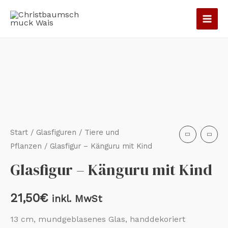
Zum
Inhalt
springen
Glasfigur
-
Känguru
mit
Kind
Menge
Start
/
Glasfiguren
/
Tiere und
Pflanzen
/ Glasfigur – Känguru mit Kind
Glasfigur – Känguru mit Kind
21,50
€
inkl. MwSt
13 cm, mundgeblasenes Glas, handdekoriert