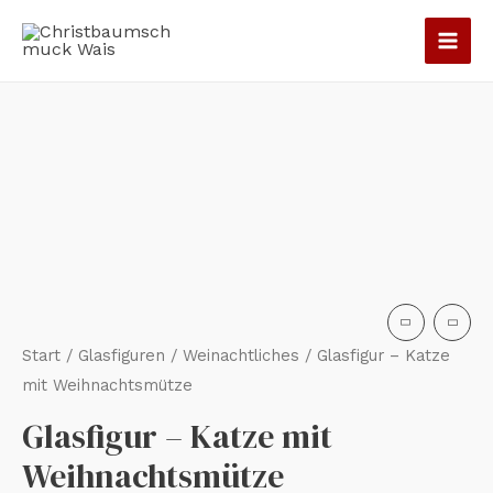
Zum
Inhalt
springen
Glasfigur
-
Katze
mit
Weihnachtsmütze
Menge
Start
/
Glasfiguren
/
Weinachtliches
/ Glasfigur – Katze
mit Weihnachtsmütze
Glasfigur – Katze mit
Weihnachtsmütze