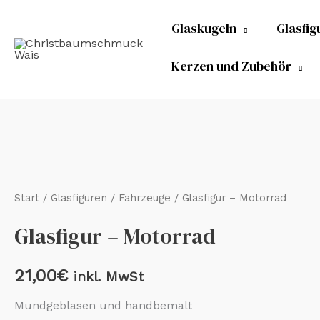
Zum
Glaskugeln
Glasfig
Inhalt
springen
Kerzen und Zubehör
Glasfigur
-
Motorrad
Start
/
Glasfiguren
/
Fahrzeuge
/ Glasfigur – Motorrad
Menge
Glasfigur – Motorrad
21,00
€
inkl. MwSt
Mundgeblasen und handbemalt