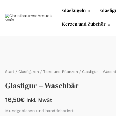
Zum
Glaskugeln
Glasfig
Inhalt
springen
Kerzen und Zubehör
Glasfigur
-
Waschbär
Start
/
Glasfiguren
/
Tiere und Pflanzen
/ Glasfigur – Wasch
Menge
Glasfigur – Waschbär
16,50
€
inkl. MwSt
Mundgeblasen und handdekoriert