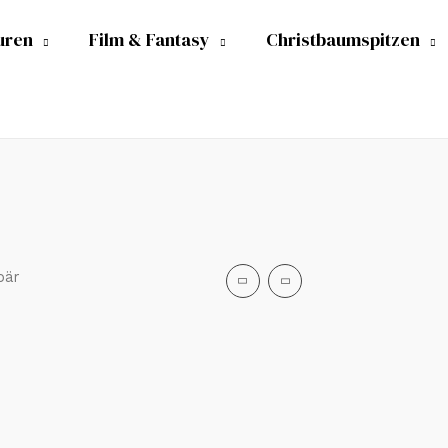
uren
Film & Fantasy
Christbaumspitzen
bär