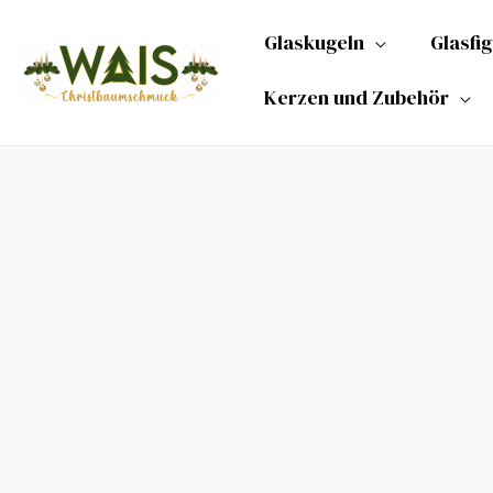
Zum
Glaskugeln
Glasfi
Inhalt
springen
Kerzen und Zubehör
Glasfigur
-
Hamster
Menge