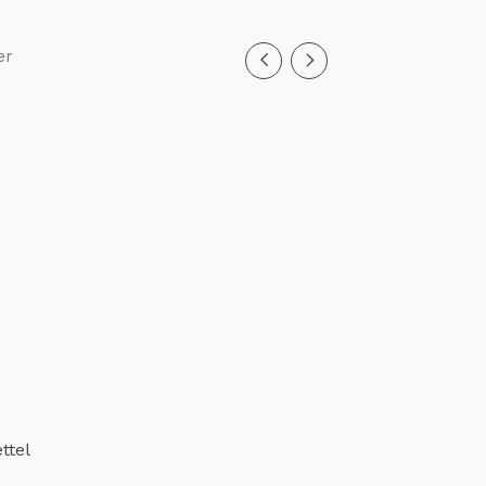
er
ttel