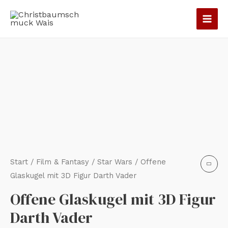
Zum
Inhalt
springen
Offene
Glaskugel
mit
3D
Figur
Darth
Vader
Menge
Start
/
Film & Fantasy
/
Star Wars
/ Offene
Glaskugel mit 3D Figur Darth Vader
Offene Glaskugel mit 3D Figur
Darth Vader