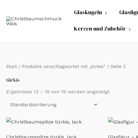
Zum
Glaskugeln
Glasfig
Inhalt
springen
Kerzen und Zubehör
Start
/
Produkte verschlagwortet mit „türkis“
/ Seite 2
türkis
Ergebnisse 13 – 19 von 19 werden angezeigt
Christbaumspitze türkis, lack
Glasfigur – 