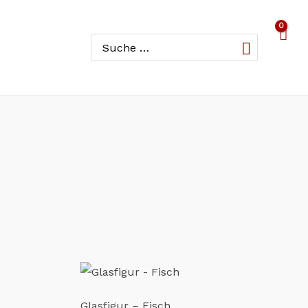
Search
for:
Glasfigur – Fisch