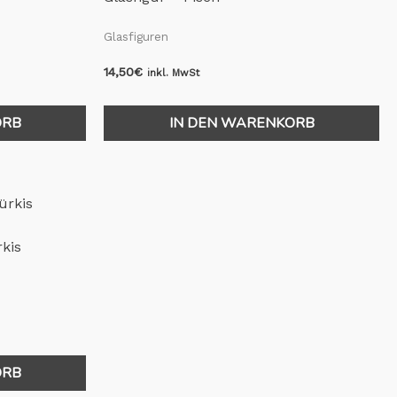
Glasfiguren
14,50
€
inkl. MwSt
ORB
IN DEN WARENKORB
rkis
ORB