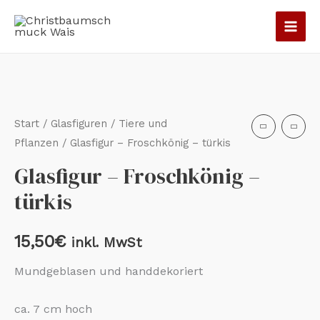
Zum
Inhalt
springen
Glasfigur
-
Froschkönig
Start
/
Glasfiguren
/
Tiere und
-
Pflanzen
/ Glasfigur – Froschkönig – türkis
türkis
Glasfigur – Froschkönig –
Menge
türkis
15,50
€
inkl. MwSt
Mundgeblasen und handdekoriert
ca. 7 cm hoch