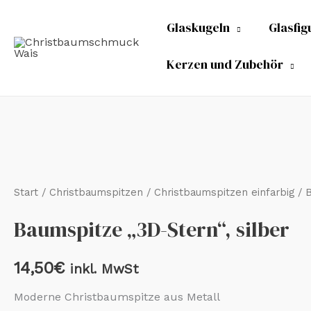
Zum
Glaskugeln
Glasfig
Inhalt
springen
Kerzen und Zubehör
Start
/
Christbaumspitzen
/
Christbaumspitzen einfarbig
/ B
Baumspitze „3D-Stern“, silber
14,50
€
inkl. MwSt
Moderne Christbaumspitze aus Metall