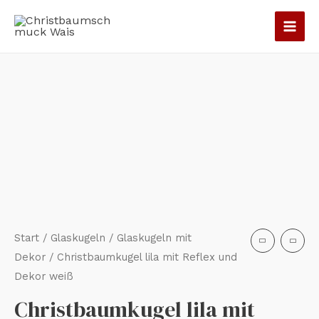
Zum
Inhalt
springen
Christbaumkugel
lila
mit
Reflex
und
Dekor
weiß
Menge
Start
/
Glaskugeln
/
Glaskugeln mit
Dekor
/ Christbaumkugel lila mit Reflex und
Dekor weiß
Christbaumkugel lila mit