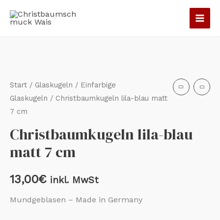
Zum
Inhalt
springen
Christbaumkugeln
lila-
blau
Start
/
Glaskugeln
/
Einfarbige
matt
Glaskugeln
/ Christbaumkugeln lila-blau matt
7 cm
7
cm
Christbaumkugeln lila-blau
Menge
matt 7 cm
13,00
€
inkl. MwSt
Mundgeblasen – Made in Germany