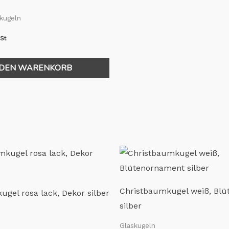
skugeln
wSt
 DEN WARENKORB
Christbaumkugel weiß, Bl
gel rosa lack, Dekor silber
silber
Glaskugeln