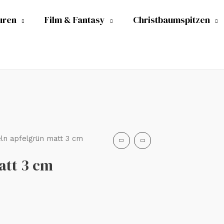
uren
Film & Fantasy
Christbaumspitzen
ln apfelgrün matt 3 cm
att 3 cm