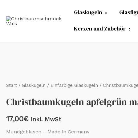
Zum
Glaskugeln
Glasfig
Inhalt
springen
Kerzen und Zubehör
Christbaumkugeln
apfelgrün
matt
Start
/
Glaskugeln
/
Einfarbige Glaskugeln
/ Christbaumkuge
3
Christbaumkugeln apfelgrün m
cm
Menge
17,00
€
inkl. MwSt
Mundgeblasen – Made in Germany