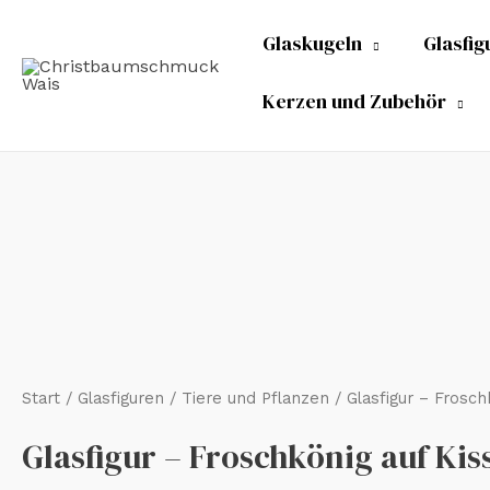
Zum
Glaskugeln
Glasfig
Inhalt
springen
Kerzen und Zubehör
Glasfigur
-
Froschkönig
auf
Kissen
Menge
Start
/
Glasfiguren
/
Tiere und Pflanzen
/ Glasfigur – Frosch
Glasfigur – Froschkönig auf Kis