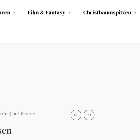
uren
Film & Fantasy
Christbaumspitzen
könig auf Kissen
sen