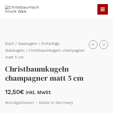
Zum
Inhalt
springen
Christbaumkugeln
champagner
matt
Start
/
Glaskugeln
/
Einfarbige
5
Glaskugeln
/ Christbaumkugeln champagner
matt 5 cm
cm
Menge
Christbaumkugeln
champagner matt 5 cm
12,50
€
inkl. MwSt
Mundgeblasen – Made in Germany