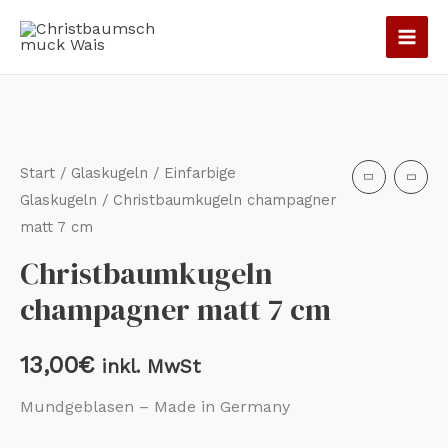
Zum
Inhalt
springen
Start
/
Glaskugeln
/
Einfarbige
Glaskugeln
/ Christbaumkugeln champagner
matt 7 cm
Christbaumkugeln
champagner matt 7 cm
13,00
€
inkl. MwSt
Mundgeblasen – Made in Germany