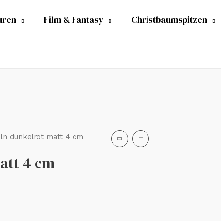
uren
Film & Fantasy
Christbaumspitzen
ln dunkelrot matt 4 cm
att 4 cm