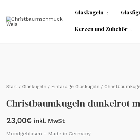
Zum
Glaskugeln
Glasfig
Inhalt
springen
Kerzen und Zubehör
Christbaumkugeln
dunkelrot
matt
Start
/
Glaskugeln
/
Einfarbige Glaskugeln
/ Christbaumkuge
4
Christbaumkugeln dunkelrot m
cm
Menge
23,00
€
inkl. MwSt
Mundgeblasen – Made in Germany