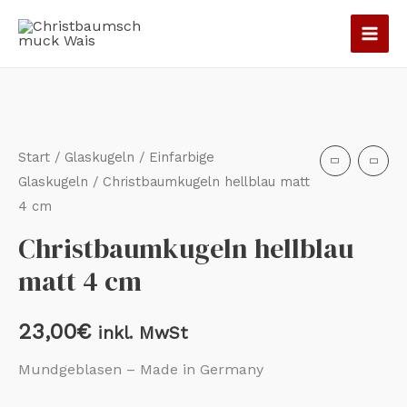
Zum
Inhalt
springen
Christbaumkugeln
hellblau
matt
Start
/
Glaskugeln
/
Einfarbige
4
Glaskugeln
/ Christbaumkugeln hellblau matt
4 cm
cm
Menge
Christbaumkugeln hellblau
matt 4 cm
23,00
€
inkl. MwSt
Mundgeblasen – Made in Germany