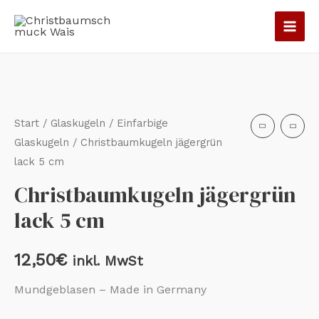
Zum
Inhalt
springen
Christbaumkugeln
jägergrün
lack
Start
/
Glaskugeln
/
Einfarbige
5
Glaskugeln
/ Christbaumkugeln jägergrün
lack 5 cm
cm
Menge
Christbaumkugeln jägergrün
lack 5 cm
12,50
€
inkl. MwSt
Mundgeblasen – Made in Germany