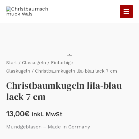
Zum
Inhalt
springen
Christbaumkugeln
lila-
blau
lack
Start
/
Glaskugeln
/
Einfarbige
7
Glaskugeln
/ Christbaumkugeln lila-blau lack 7 cm
cm
Christbaumkugeln lila-blau
Menge
lack 7 cm
13,00
€
inkl. MwSt
Mundgeblasen – Made in Germany