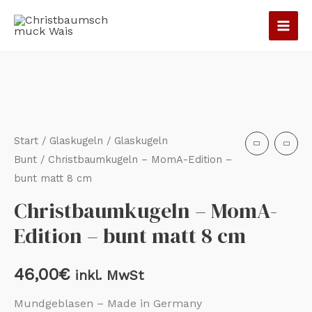
Zum
Inhalt
springen
Christbaumkugeln
-
MomA-
Edition
Start
/
Glaskugeln
/
Glaskugeln
-
Bunt
/ Christbaumkugeln – MomA-Edition –
bunt matt 8 cm
bunt
matt
Christbaumkugeln – MomA-
8
Edition – bunt matt 8 cm
cm
Menge
46,00
€
inkl. MwSt
Mundgeblasen – Made in Germany