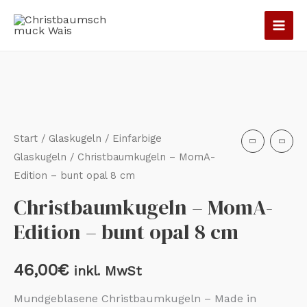
Zum
Inhalt
springen
Start
/
Glaskugeln
/
Einfarbige
Glaskugeln
/ Christbaumkugeln – MomA-
Edition – bunt opal 8 cm
Christbaumkugeln – MomA-
Edition – bunt opal 8 cm
46,00
€
inkl. MwSt
Mundgeblasene Christbaumkugeln – Made in