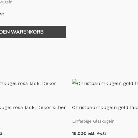
skugeln
wSt
 DEN WARENKORB
gel rosa lack, Dekor silber
Christbaumkugeln gold lac
Einfarbige Glaskugeln
16,00
€
St
inkl. MwSt