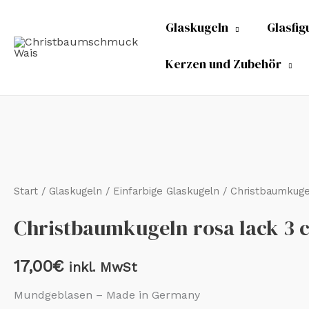
Zum
Glaskugeln
Glasfig
Inhalt
springen
Kerzen und Zubehör
Christbaumkugeln
rosa
lack
Start
/
Glaskugeln
/
Einfarbige Glaskugeln
/ Christbaumkuge
3
Christbaumkugeln rosa lack 3 
cm
Menge
17,00
€
inkl. MwSt
Mundgeblasen – Made in Germany