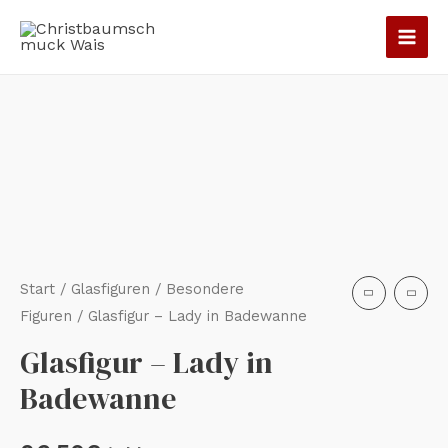
Zum
Inhalt
springen
Glasfigur
-
Lady
in
Badewanne
Menge
Start
/
Glasfiguren
/
Besondere
Figuren
/ Glasfigur – Lady in Badewanne
Glasfigur – Lady in
Badewanne