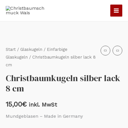
Zum
Inhalt
springen
Christbaumkugeln
silber
lack
Start
/
Glaskugeln
/
Einfarbige
8
Glaskugeln
/ Christbaumkugeln silber lack 8
cm
cm
Menge
Christbaumkugeln silber lack
8 cm
15,00
€
inkl. MwSt
Mundgeblasen – Made in Germany