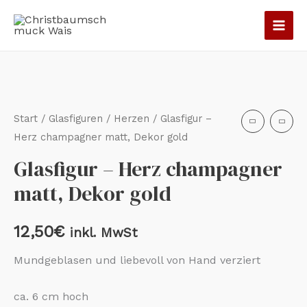
Zum
Inhalt
springen
Glasfigur
-
Herz
Start
/
Glasfiguren
/
Herzen
/ Glasfigur –
champagner
Herz champagner matt, Dekor gold
matt,
Glasfigur – Herz champagner
Dekor
matt, Dekor gold
gold
Menge
12,50
€
inkl. MwSt
Mundgeblasen und liebevoll von Hand verziert
ca. 6 cm hoch