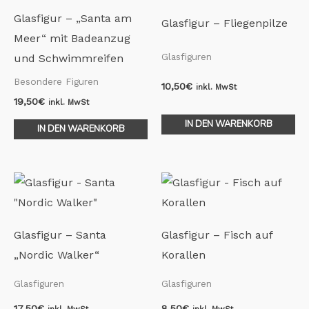
Glasfigur – „Santa am
Glasfigur – Fliegenpilze
Meer“ mit Badeanzug
Glasfiguren
und Schwimmreifen
Besondere Figuren
10,50
€
inkl. MwSt
19,50
€
inkl. MwSt
IN DEN WARENKORB
IN DEN WARENKORB
Glasfigur – Santa
Glasfigur – Fisch auf
„Nordic Walker“
Korallen
Glasfiguren
Glasfiguren
17,50
€
8,50
€
inkl. MwSt
inkl. MwSt