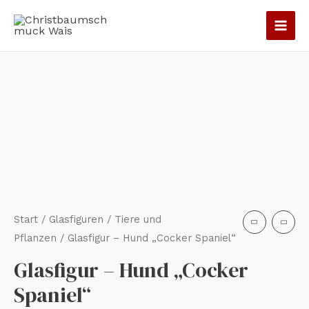
Zum
Inhalt
springen
Glasfigur
-
Hund
"Cocker
Spaniel"
Menge
Start
/
Glasfiguren
/
Tiere und
Pflanzen
/ Glasfigur – Hund „Cocker Spaniel“
Glasfigur – Hund „Cocker
Spaniel“