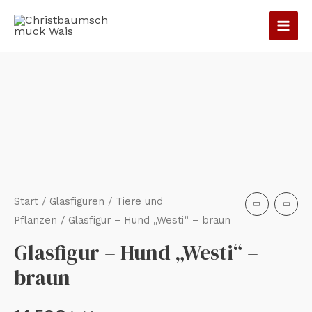
Zum
Inhalt
springen
Glasfigur
-
Hund
"Westi"
-
braun
Menge
Start
/
Glasfiguren
/
Tiere und
Pflanzen
/ Glasfigur – Hund „Westi“ – braun
Glasfigur – Hund „Westi“ –
braun