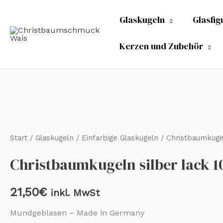
Zum
Glaskugeln
Glasfig
Inhalt
springen
Kerzen und Zubehör
Start
/
Glaskugeln
/
Einfarbige Glaskugeln
/ Christbaumkugel
Christbaumkugeln silber lack 1
21,50
€
inkl. MwSt
Mundgeblasen – Made in Germany