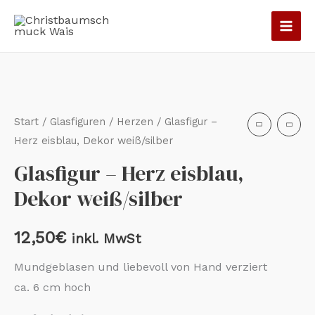
Zum
Inhalt
springen
Glasfigur
-
Herz
Start
/
Glasfiguren
/
Herzen
/ Glasfigur –
eisblau,
Herz eisblau, Dekor weiß/silber
Dekor
Glasfigur – Herz eisblau,
weiß/silber
Dekor weiß/silber
Menge
12,50
€
inkl. MwSt
Mundgeblasen und liebevoll von Hand verziert
ca. 6 cm hoch